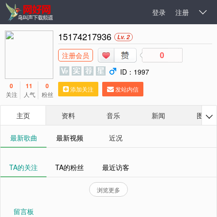
登录
注册

15174217936
Lv. 2
0
注册会员
ID：1997
0
11
0
添加关注
发站内信
关注
人气
粉丝
主页
资料
音乐
新闻
图库

最新歌曲
最新视频
近况
TA的关注
TA的粉丝
最近访客
浏览更多
留言板